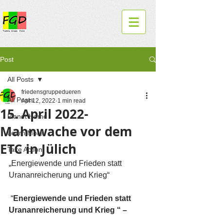
Post
All Posts
friedensgruppedueren
All Posts
Apr 12, 2022
1 min read
15. April 2022-
Planet Home
Mahnwache vor dem
Learn More
ETC in Jülich
Take Action
„Energiewende und Frieden statt 
Urananreicherung und Krieg“
 “
Energiewende und Frieden statt 
Urananreicherung und Krieg “ – 