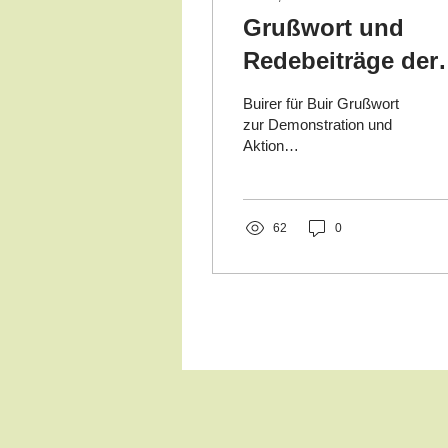
Grußwort und
Redebeiträge der
Kundgebung
Buirer für Buir Grußwort
"Atomkriegsmanö
zur Demonstration und
Aktion
2022 absagen!" a
„Atomkriegsmanöver
22.10.22 in
2022 absagen!“ in
Nörvenich Liebe
Nörvenich
Mitstreiter*innen, Liebe...
62
0