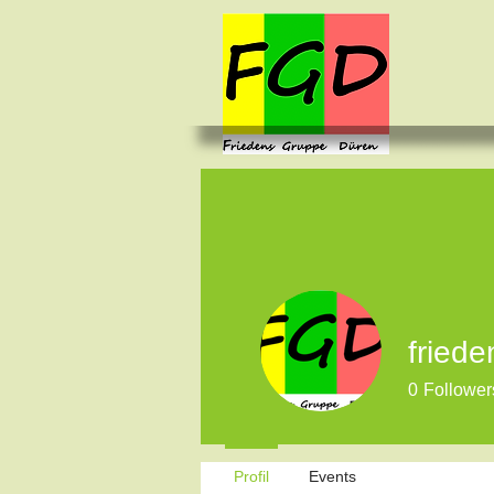
fried
0
Follower
Profil
Events