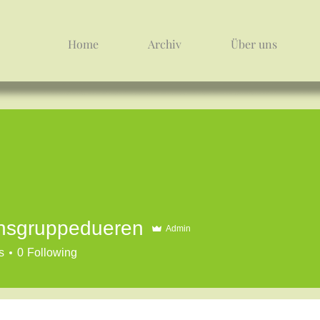
Home
Archiv
Über uns
ensgruppedueren
Admin
s
0
Following