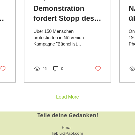
Demonstration
N
fordert Stopp des
ü
Atomkriegs-
A
Über 150 Menschen
Onl
ver
Manövers der
protestierten in Nörvenich
19:
Kampagne "Büchel ist
Pho
m
NATO
überall!
At
atomwaffenfrei.jetzt",
Ge
DFG-VK Landesverband
Sto
NRW, DFG-VK Gruppe...
46
0
Load More
Teile deine Gedanken!
Email:
lieblux@aol.com