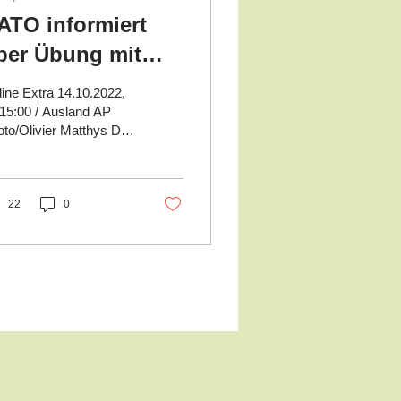
ATO informiert
ber Übung mit
tomwaffen
ine Extra 14.10.2022,
15:00 / Ausland AP
to/Olivier Matthys Den
omkrieg üben: NATO-
neralsekretär Jens
ltenberg in Brüssel...
22
0